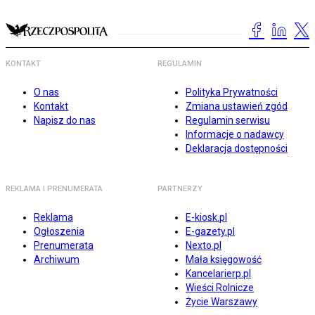
KONTAKT
REGULAMIN
O nas
Polityka Prywatności
Kontakt
Zmiana ustawień zgód
Napisz do nas
Regulamin serwisu
Informacje o nadawcy
Deklaracja dostępności
REKLAMA I PRENUMERATA
PARTNERZY
Reklama
E-kiosk.pl
Ogłoszenia
E-gazety.pl
Prenumerata
Nexto.pl
Archiwum
Mała księgowość
Kancelarierp.pl
Wieści Rolnicze
Życie Warszawy