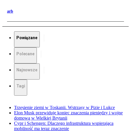
arb
Powiązane
Polecane
Najnowsze
Tagi
Trzęsienie ziemi w Toskanii. Wstrząsy w Pizie i Lukce
Elon Musk przewiduje koniec znaczenia pieniędzy i wojnę
domową w Wielkiej Brytanii
Cypr i Schengen: Dlaczego infrastruktura wspierająca
mobilność ma teraz znaczenie