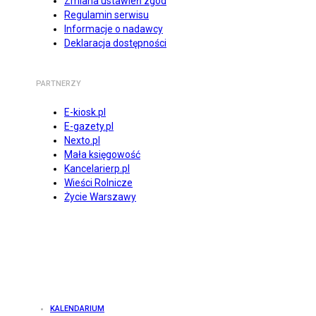
Zmiana ustawień zgód
Regulamin serwisu
Informacje o nadawcy
Deklaracja dostępności
PARTNERZY
E-kiosk.pl
E-gazety.pl
Nexto.pl
Mała księgowość
Kancelarierp.pl
Wieści Rolnicze
Życie Warszawy
KALENDARIUM