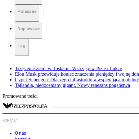
Polecane
Najnowsze
Tagi
Trzęsienie ziemi w Toskanii. Wstrząsy w Pizie i Lukce
Elon Musk przewiduje koniec znaczenia pieniędzy i wojnę do
Cypr i Schengen: Dlaczego infrastruktura wspierająca mobilno
Tajlandia, niedoceniany gigant. Nowy renesans pogaństwa
Promowane treści
KONTAKT
O nas