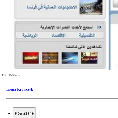
Foto: Al-Dżazira
Iwona Krawczyk
Powiązane