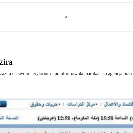
zira
l-Dżazira na swoim terytorium - poinformowała marokańska agencja pr