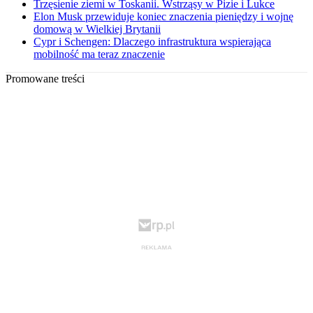
Trzęsienie ziemi w Toskanii. Wstrząsy w Pizie i Lukce
Elon Musk przewiduje koniec znaczenia pieniędzy i wojnę
domową w Wielkiej Brytanii
Cypr i Schengen: Dlaczego infrastruktura wspierająca
mobilność ma teraz znaczenie
Promowane treści