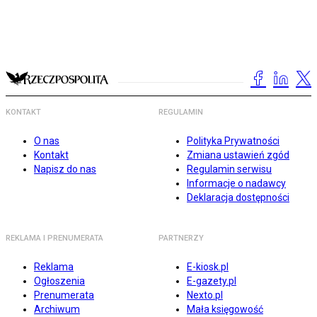
KONTAKT
REGULAMIN
O nas
Polityka Prywatności
Kontakt
Zmiana ustawień zgód
Napisz do nas
Regulamin serwisu
Informacje o nadawcy
Deklaracja dostępności
REKLAMA I PRENUMERATA
PARTNERZY
Reklama
E-kiosk.pl
Ogłoszenia
E-gazety.pl
Prenumerata
Nexto.pl
Archiwum
Mała księgowość