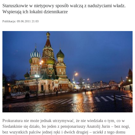
Staruszkowie w nietypowy sposób walczą z nadużyciami władz.
Wspierają ich lokalni dziennikarze
Publikacja:
09.06.2011 21:03
Prokuratura nie może jednak utrzymywać, że nie wiedziała o tym, co w
Siedankinie się działo, bo jeden z pensjonariuszy Anatolij Jurin – bez nogi,
bez wszystkich palców jednej ręki i dwóch drugiej – uciekł z tego domu