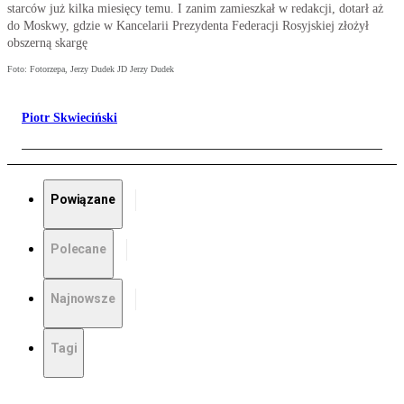
starców już kilka miesięcy temu. I zanim zamieszkał w redakcji, dotarł aż
do Moskwy, gdzie w Kancelarii Prezydenta Federacji Rosyjskiej złożył
obszerną skargę
Foto: Fotorzepa, Jerzy Dudek JD Jerzy Dudek
Piotr Skwieciński
Powiązane
Polecane
Najnowsze
Tagi