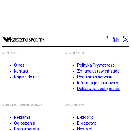
KONTAKT
REGULAMIN
O nas
Polityka Prywatności
Kontakt
Zmiana ustawień zgód
Napisz do nas
Regulamin serwisu
Informacje o nadawcy
Deklaracja dostępności
REKLAMA I PRENUMERATA
PARTNERZY
Reklama
E-kiosk.pl
Ogłoszenia
E-gazety.pl
Prenumerata
Nexto.pl