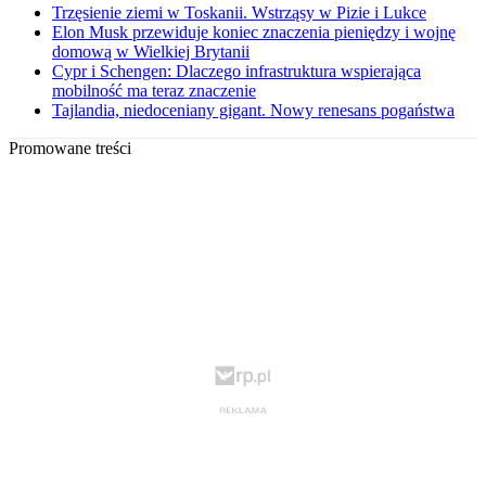
Trzęsienie ziemi w Toskanii. Wstrząsy w Pizie i Lukce
Elon Musk przewiduje koniec znaczenia pieniędzy i wojnę
domową w Wielkiej Brytanii
Cypr i Schengen: Dlaczego infrastruktura wspierająca
mobilność ma teraz znaczenie
Tajlandia, niedoceniany gigant. Nowy renesans pogaństwa
Promowane treści