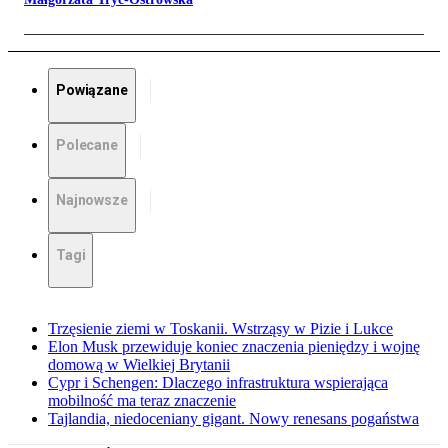
Powiązane
Polecane
Najnowsze
Tagi
Trzęsienie ziemi w Toskanii. Wstrząsy w Pizie i Lukce
Elon Musk przewiduje koniec znaczenia pieniędzy i wojnę
domową w Wielkiej Brytanii
Cypr i Schengen: Dlaczego infrastruktura wspierająca
mobilność ma teraz znaczenie
Tajlandia, niedoceniany gigant. Nowy renesans pogaństwa