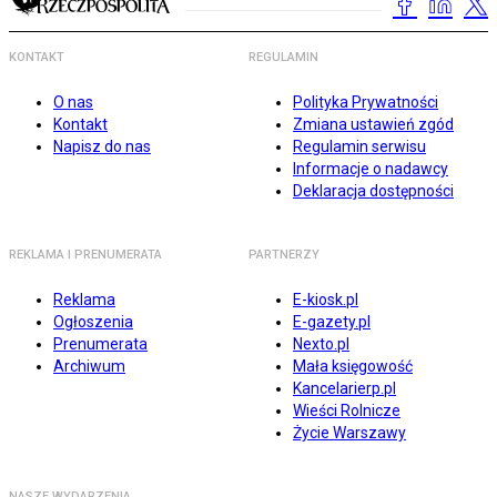
KONTAKT
REGULAMIN
O nas
Polityka Prywatności
Kontakt
Zmiana ustawień zgód
Napisz do nas
Regulamin serwisu
Informacje o nadawcy
Deklaracja dostępności
REKLAMA I PRENUMERATA
PARTNERZY
Reklama
E-kiosk.pl
Ogłoszenia
E-gazety.pl
Prenumerata
Nexto.pl
Archiwum
Mała księgowość
Kancelarierp.pl
Wieści Rolnicze
Życie Warszawy
NASZE WYDARZENIA