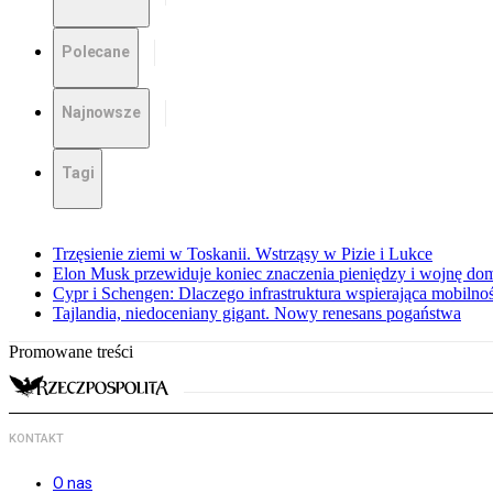
Polecane
Najnowsze
Tagi
Trzęsienie ziemi w Toskanii. Wstrząsy w Pizie i Lukce
Elon Musk przewiduje koniec znaczenia pieniędzy i wojnę do
Cypr i Schengen: Dlaczego infrastruktura wspierająca mobilno
Tajlandia, niedoceniany gigant. Nowy renesans pogaństwa
Promowane treści
KONTAKT
O nas