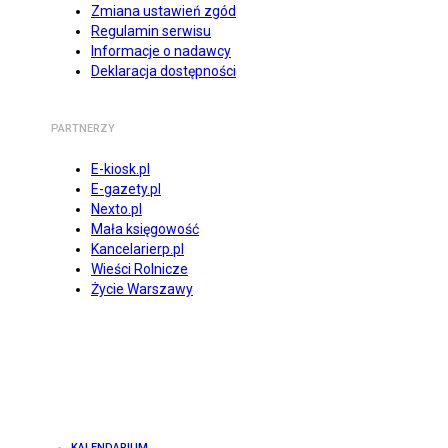
Zmiana ustawień zgód
Regulamin serwisu
Informacje o nadawcy
Deklaracja dostępności
PARTNERZY
E-kiosk.pl
E-gazety.pl
Nexto.pl
Mała księgowość
Kancelarierp.pl
Wieści Rolnicze
Życie Warszawy
KALENDARIUM