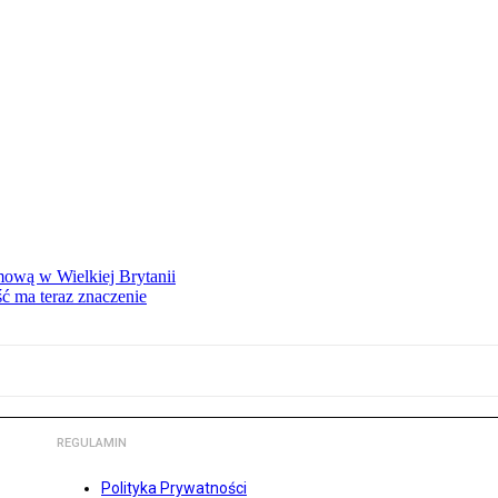
mową w Wielkiej Brytanii
ść ma teraz znaczenie
REGULAMIN
Polityka Prywatności