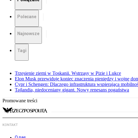
Polecane
Najnowsze
Tagi
Trzęsienie ziemi w Toskanii. Wstrząsy w Pizie i Lukce
Elon Musk przewiduje koniec znaczenia pieniędzy i wojnę do
Cypr i Schengen: Dlaczego infrastruktura wspierająca mobilno
Tajlandia, niedoceniany gigant. Nowy renesans pogaństwa
Promowane treści
KONTAKT
O nas