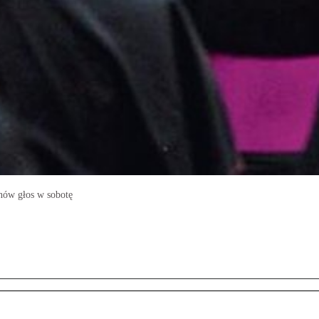
znów głos w sobotę