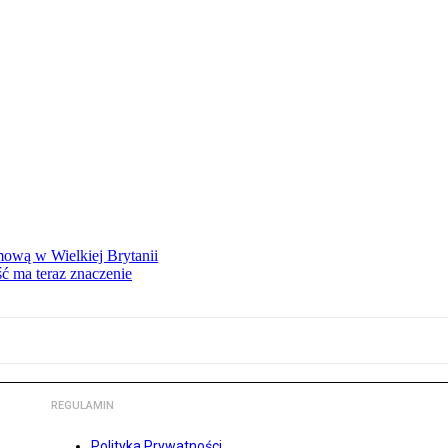
mową w Wielkiej Brytanii
ść ma teraz znaczenie
REGULAMIN
Polityka Prywatności