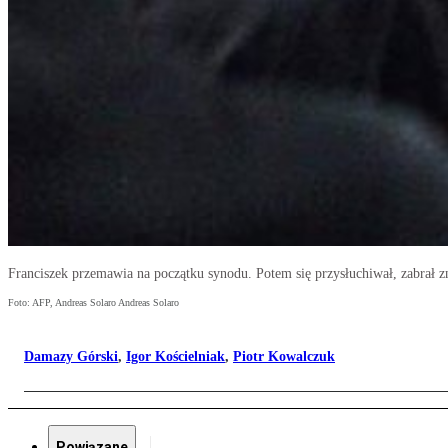
Franciszek przemawia na początku synodu. Potem się przysłuchiwał, zabrał 
Foto: AFP, Andreas Solaro Andreas Solaro
Damazy Górski
,
Igor Kościelniak
,
Piotr Kowalczuk
Powiązane