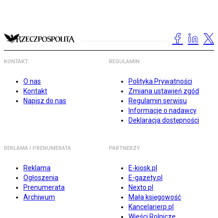
KONTAKT
REGULAMIN
O nas
Polityka Prywatności
Kontakt
Zmiana ustawień zgód
Napisz do nas
Regulamin serwisu
Informacje o nadawcy
Deklaracja dostępności
REKLAMA I PRENUMERATA
PARTNERZY
Reklama
E-kiosk.pl
Ogłoszenia
E-gazety.pl
Prenumerata
Nexto.pl
Archiwum
Mała księgowość
Kancelarierp.pl
Wieści Rolnicze