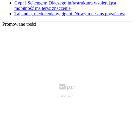
Cypr i Schengen: Dlaczego infrastruktura wspierająca
mobilność ma teraz znaczenie
Tajlandia, niedoceniany gigant. Nowy renesans pogaństwa
Promowane treści