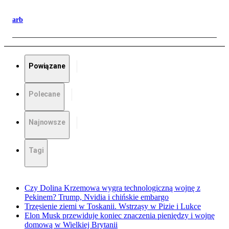
arb
Powiązane
Polecane
Najnowsze
Tagi
Czy Dolina Krzemowa wygra technologiczną wojnę z
Pekinem? Trump, Nvidia i chińskie embargo
Trzęsienie ziemi w Toskanii. Wstrząsy w Pizie i Lukce
Elon Musk przewiduje koniec znaczenia pieniędzy i wojnę
domową w Wielkiej Brytanii