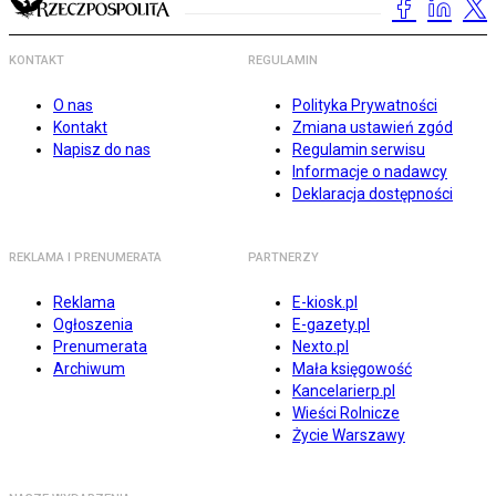
KONTAKT
REGULAMIN
O nas
Polityka Prywatności
Kontakt
Zmiana ustawień zgód
Napisz do nas
Regulamin serwisu
Informacje o nadawcy
Deklaracja dostępności
REKLAMA I PRENUMERATA
PARTNERZY
Reklama
E-kiosk.pl
Ogłoszenia
E-gazety.pl
Prenumerata
Nexto.pl
Archiwum
Mała księgowość
Kancelarierp.pl
Wieści Rolnicze
Życie Warszawy