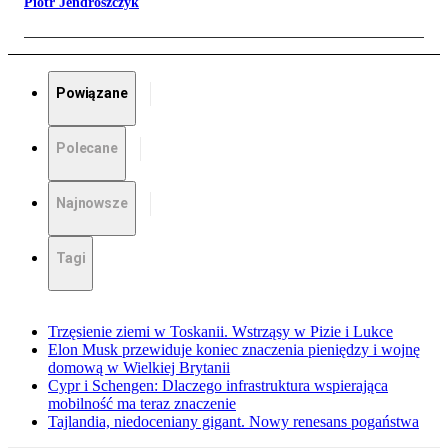
Piotr Jendroszczyk
Powiązane
Polecane
Najnowsze
Tagi
Trzęsienie ziemi w Toskanii. Wstrząsy w Pizie i Lukce
Elon Musk przewiduje koniec znaczenia pieniędzy i wojnę
domową w Wielkiej Brytanii
Cypr i Schengen: Dlaczego infrastruktura wspierająca
mobilność ma teraz znaczenie
Tajlandia, niedoceniany gigant. Nowy renesans pogaństwa