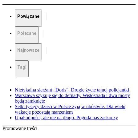
Powiązane
Polecane
Najnowsze
Tagi
Nietykalna sierżant „Doris”. Drugie życie tajnej policjantki
Warszawa szykuje się do defilady. Wisłostrada i dwa mosty
będą zamknięte
Setki tysięcy dzieci w Polsce żyją w ubóstwie. Dla wielu
wakacje pozostają marzeniem
Upał odpuści, ale nie na długo. Pogoda nas zaskoczy
Promowane treści