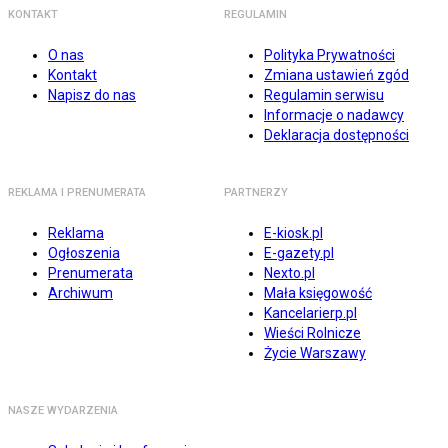
KONTAKT
REGULAMIN
O nas
Polityka Prywatności
Kontakt
Zmiana ustawień zgód
Napisz do nas
Regulamin serwisu
Informacje o nadawcy
Deklaracja dostępności
REKLAMA I PRENUMERATA
PARTNERZY
Reklama
E-kiosk.pl
Ogłoszenia
E-gazety.pl
Prenumerata
Nexto.pl
Archiwum
Mała księgowość
Kancelarierp.pl
Wieści Rolnicze
Życie Warszawy
NASZE WYDARZENIA