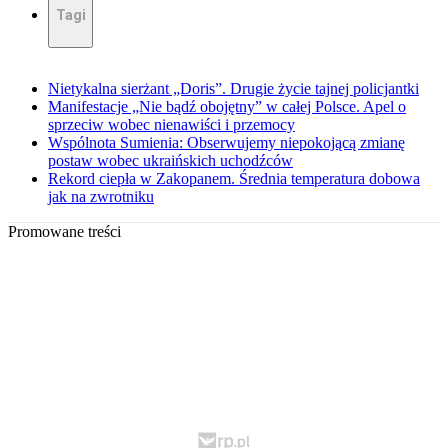
Tagi
Nietykalna sierżant „Doris”. Drugie życie tajnej policjantki
Manifestacje „Nie bądź obojętny” w całej Polsce. Apel o
sprzeciw wobec nienawiści i przemocy
Wspólnota Sumienia: Obserwujemy niepokojącą zmianę
postaw wobec ukraińskich uchodźców
Rekord ciepła w Zakopanem. Średnia temperatura dobowa
jak na zwrotniku
Promowane treści