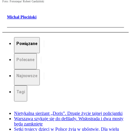
Foto: Fotorzepa/ Robert Gardziński
Michał Płociński
Powiązane
Polecane
Najnowsze
Tagi
Nietykalna sierżant „Doris”. Drugie życie tajnej policjantki
Warszawa szykuje się do defilady. Wisłostrada i dwa mosty
będą zamknięte
Setki tysięcy dzieci w Polsce żyją w ubóstwie. Dla wielu