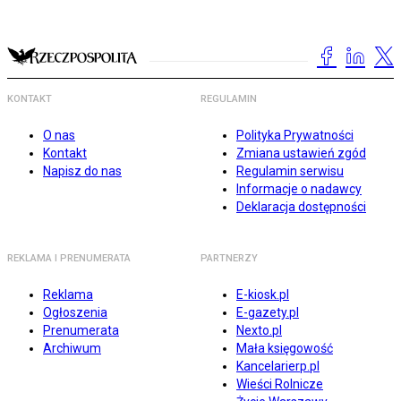
KONTAKT
REGULAMIN
O nas
Polityka Prywatności
Kontakt
Zmiana ustawień zgód
Napisz do nas
Regulamin serwisu
Informacje o nadawcy
Deklaracja dostępności
REKLAMA I PRENUMERATA
PARTNERZY
Reklama
E-kiosk.pl
Ogłoszenia
E-gazety.pl
Prenumerata
Nexto.pl
Archiwum
Mała księgowość
Kancelarierp.pl
Wieści Rolnicze