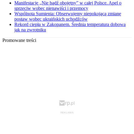
Manifestacje „Nie bądź obojętny” w całej Polsce. Apel o
sprzeciw wobec nienawiści i przemocy
Wspólnota Sumienia: Obserwujemy niepokojącą zmianę
postaw wobec ukraińskich uchodźców
Rekord ciepła w Zakopanem. Średnia temperatura dobowa
jak na zwrotniku
Promowane treści