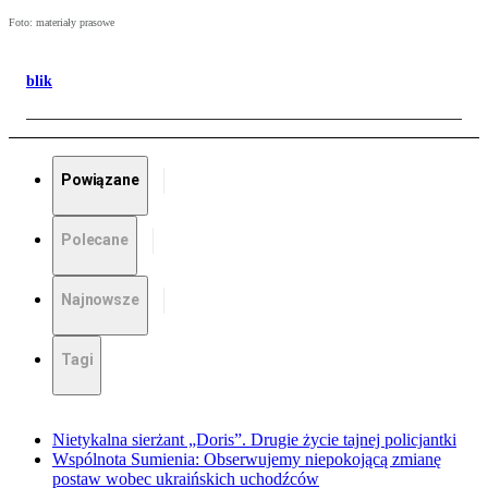
Foto: materiały prasowe
blik
Powiązane
Polecane
Najnowsze
Tagi
Nietykalna sierżant „Doris”. Drugie życie tajnej policjantki
Wspólnota Sumienia: Obserwujemy niepokojącą zmianę
postaw wobec ukraińskich uchodźców