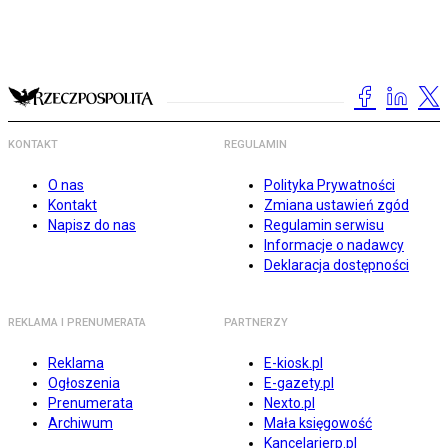
KONTAKT
REGULAMIN
O nas
Polityka Prywatności
Kontakt
Zmiana ustawień zgód
Napisz do nas
Regulamin serwisu
Informacje o nadawcy
Deklaracja dostępności
REKLAMA I PRENUMERATA
PARTNERZY
Reklama
E-kiosk.pl
Ogłoszenia
E-gazety.pl
Prenumerata
Nexto.pl
Archiwum
Mała księgowość
Kancelarierp.pl