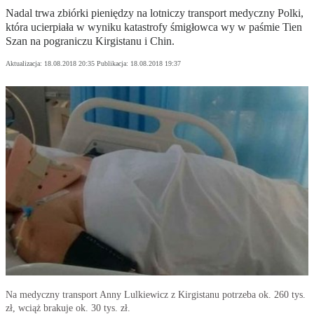
Nadal trwa zbiórki pieniędzy na lotniczy transport medyczny Polki,
która ucierpiała w wyniku katastrofy śmigłowca wy w paśmie Tien
Szan na pograniczu Kirgistanu i Chin.
Aktualizacja:
18.08.2018 20:35
Publikacja:
18.08.2018 19:37
Na medyczny transport Anny Lulkiewicz z Kirgistanu potrzeba ok. 260 tys.
zł, wciąż brakuje ok. 30 tys. zł.