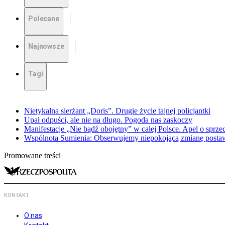
Polecane
Najnowsze
Tagi
Nietykalna sierżant „Doris”. Drugie życie tajnej policjantki
Upał odpuści, ale nie na długo. Pogoda nas zaskoczy
Manifestacje „Nie bądź obojętny” w całej Polsce. Apel o sprz
Wspólnota Sumienia: Obserwujemy niepokojącą zmianę posta
Promowane treści
KONTAKT
O nas