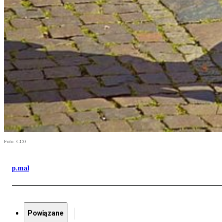
Foto: CC0
p.mal
Powiązane