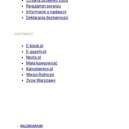
Zmiana ustawień zgód
Regulamin serwisu
Informacje o nadawcy
Deklaracja dostępności
PARTNERZY
E-kiosk.pl
E-gazety.pl
Nexto.pl
Mała księgowość
Kancelarierp.pl
Wieści Rolnicze
Życie Warszawy
KALENDARIUM