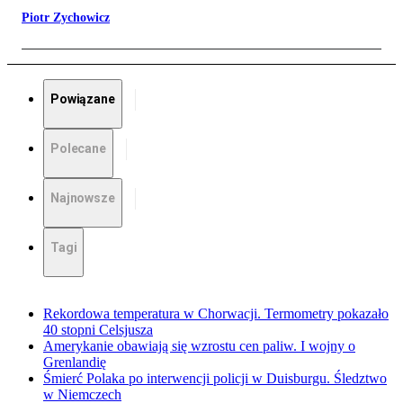
Piotr Zychowicz
Powiązane
Polecane
Najnowsze
Tagi
Rekordowa temperatura w Chorwacji. Termometry pokazało
40 stopni Celsjusza
Amerykanie obawiają się wzrostu cen paliw. I wojny o
Grenlandię
Śmierć Polaka po interwencji policji w Duisburgu. Śledztwo
w Niemczech