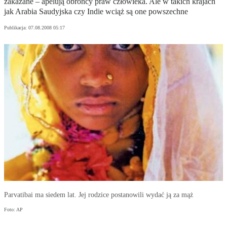
zakazane – apelują obrońcy praw człowieka. Ale w takich krajach
jak Arabia Saudyjska czy Indie wciąż są one powszechne
Publikacja:
07.08.2008 05:17
Parvatibai ma siedem lat. Jej rodzice postanowili wydać ją za mąż
Foto: AP