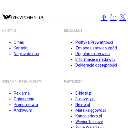
KONTAKT
REGULAMIN
O nas
Polityka Prywatności
Kontakt
Zmiana ustawień zgód
Napisz do nas
Regulamin serwisu
Informacje o nadawcy
Deklaracja dostępności
REKLAMA I PRENUMERATA
PARTNERZY
Reklama
E-kiosk.pl
Ogłoszenia
E-gazety.pl
Prenumerata
Nexto.pl
Archiwum
Mała księgowość
Kancelarierp.pl
Wieści Rolnicze
Życie Warszawy