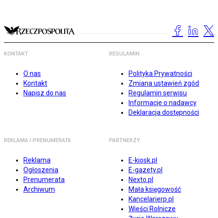
KONTAKT
REGULAMIN
O nas
Polityka Prywatności
Kontakt
Zmiana ustawień zgód
Napisz do nas
Regulamin serwisu
Informacje o nadawcy
Deklaracja dostępności
REKLAMA I PRENUMERATA
PARTNERZY
Reklama
E-kiosk.pl
Ogłoszenia
E-gazety.pl
Prenumerata
Nexto.pl
Archiwum
Mała księgowość
Kancelarierp.pl
Wieści Rolnicze