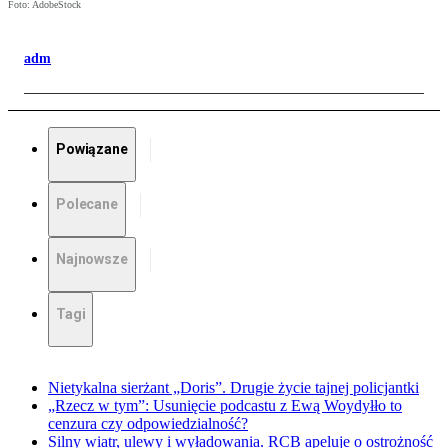
Foto: AdobeStock
adm
Powiązane
Polecane
Najnowsze
Tagi
Nietykalna sierżant „Doris”. Drugie życie tajnej policjantki
„Rzecz w tym”: Usunięcie podcastu z Ewą Woydyłło to
cenzura czy odpowiedzialność?
Silny wiatr, ulewy i wyładowania. RCB apeluje o ostrożność