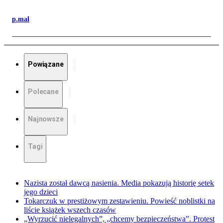
p.mal
Powiązane
Polecane
Najnowsze
Tagi
Nazista został dawcą nasienia. Media pokazują historię setek
jego dzieci
Tokarczuk w prestiżowym zestawieniu. Powieść noblistki na
liście książek wszech czasów
„Wyrzucić nielegalnych”, „chcemy bezpieczeństwa”. Protest