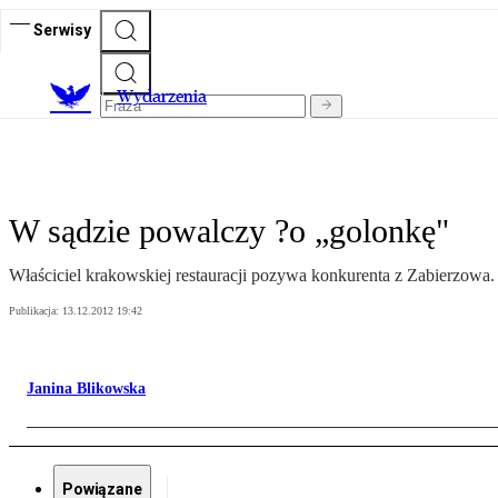
Serwisy
Wydarzenia
W sądzie powalczy ?o „golonkę"
Właściciel krakowskiej restauracji pozywa konkurenta z Zabierzowa. 
Publikacja:
13.12.2012 19:42
Janina Blikowska
Powiązane