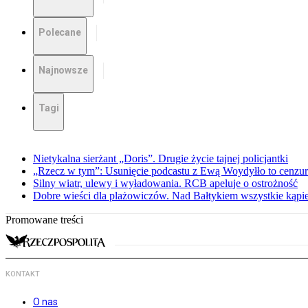
Polecane
Najnowsze
Tagi
Nietykalna sierżant „Doris”. Drugie życie tajnej policjantki
„Rzecz w tym”: Usunięcie podcastu z Ewą Woydyłło to cenzur
Silny wiatr, ulewy i wyładowania. RCB apeluje o ostrożność
Dobre wieści dla plażowiczów. Nad Bałtykiem wszystkie kąpie
Promowane treści
KONTAKT
O nas