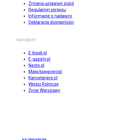
Zmiana ustawień zgód
Regulamin serwisu
Informacje o nadawcy
Deklaracja dostępności
PARTNERZY
E-kiosk.pl
E-gazety.pl
Nexto.pl
Mała księgowość
Kancelarierp.pl
Wieści Rolnicze
Życie Warszawy
KALENDARIUM