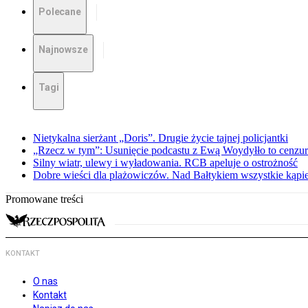
Polecane
Najnowsze
Tagi
Nietykalna sierżant „Doris”. Drugie życie tajnej policjantki
„Rzecz w tym”: Usunięcie podcastu z Ewą Woydyłło to cenzur
Silny wiatr, ulewy i wyładowania. RCB apeluje o ostrożność
Dobre wieści dla plażowiczów. Nad Bałtykiem wszystkie kąpie
Promowane treści
KONTAKT
O nas
Kontakt