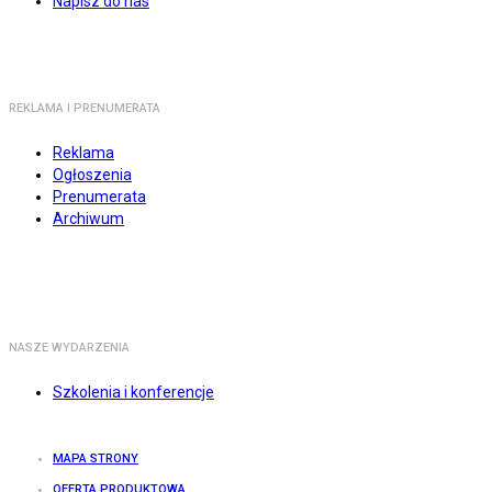
Napisz do nas
REKLAMA I PRENUMERATA
Reklama
Ogłoszenia
Prenumerata
Archiwum
NASZE WYDARZENIA
Szkolenia i konferencje
MAPA STRONY
OFERTA PRODUKTOWA