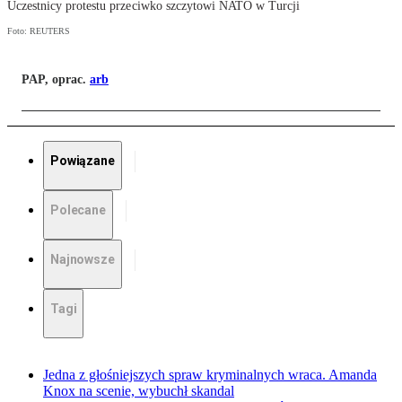
Uczestnicy protestu przeciwko szczytowi NATO w Turcji
Foto: REUTERS
PAP, oprac.
arb
Powiązane
Polecane
Najnowsze
Tagi
Jedna z głośniejszych spraw kryminalnych wraca. Amanda
Knox na scenie, wybuchł skandal