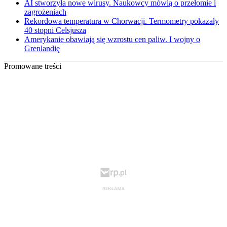
AI stworzyła nowe wirusy. Naukowcy mówią o przełomie i
zagrożeniach
Rekordowa temperatura w Chorwacji. Termometry pokazały
40 stopni Celsjusza
Amerykanie obawiają się wzrostu cen paliw. I wojny o
Grenlandię
Promowane treści