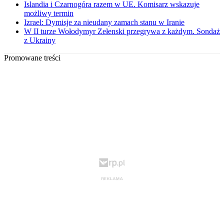
Islandia i Czarnogóra razem w UE. Komisarz wskazuje
możliwy termin
Izrael: Dymisje za nieudany zamach stanu w Iranie
W II turze Wołodymyr Zełenski przegrywa z każdym. Sondaż
z Ukrainy
Promowane treści