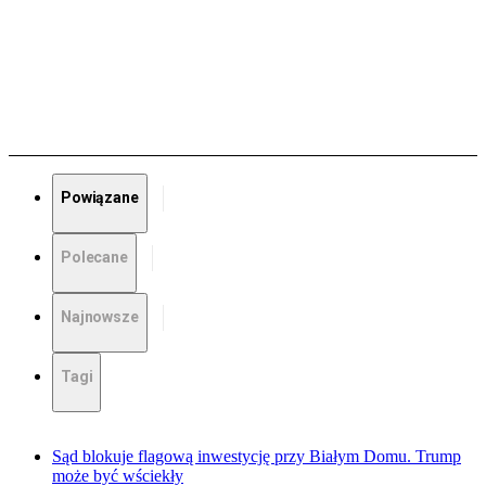
Powiązane
Polecane
Najnowsze
Tagi
Sąd blokuje flagową inwestycję przy Białym Domu. Trump
może być wściekły