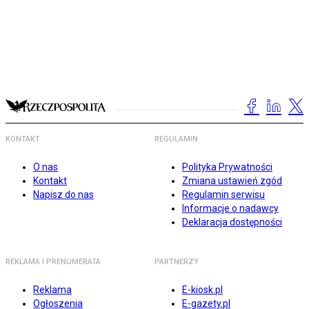
KONTAKT
REGULAMIN
O nas
Polityka Prywatności
Kontakt
Zmiana ustawień zgód
Napisz do nas
Regulamin serwisu
Informacje o nadawcy
Deklaracja dostępności
REKLAMA I PRENUMERATA
PARTNERZY
Reklama
E-kiosk.pl
Ogłoszenia
E-gazety.pl