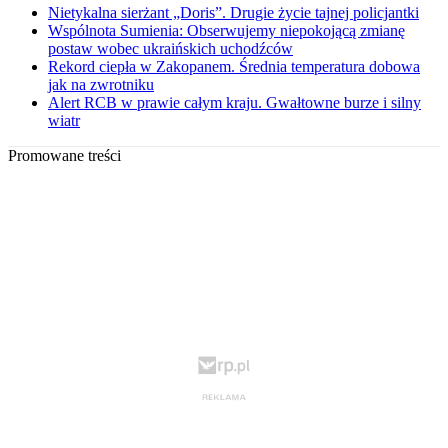
Nietykalna sierżant „Doris”. Drugie życie tajnej policjantki
Wspólnota Sumienia: Obserwujemy niepokojącą zmianę
postaw wobec ukraińskich uchodźców
Rekord ciepła w Zakopanem. Średnia temperatura dobowa
jak na zwrotniku
Alert RCB w prawie całym kraju. Gwałtowne burze i silny
wiatr
Promowane treści