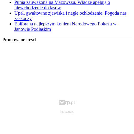
Puma zauważona na Mazowszu. Władze apelują o
niewchodzenie do lasów
Upał, gwałtowne zjawiska i nagłe ochłodzenie. Pogoda nas
zaskoczy
Epiforana najlepszym koniem Narodowego Pokazu w
Janowie Podlaskim
Promowane treści