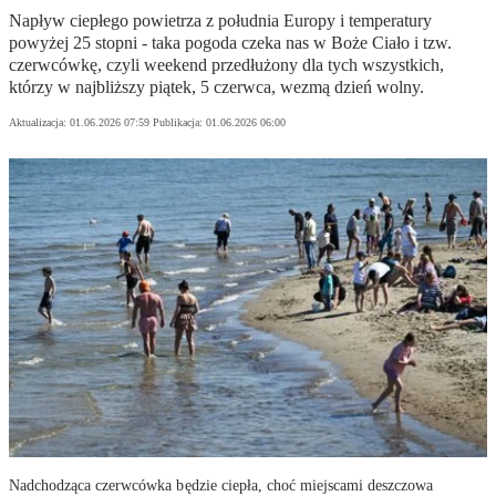
Napływ ciepłego powietrza z południa Europy i temperatury
powyżej 25 stopni - taka pogoda czeka nas w Boże Ciało i tzw.
czerwcówkę, czyli weekend przedłużony dla tych wszystkich,
którzy w najbliższy piątek, 5 czerwca, wezmą dzień wolny.
Aktualizacja:
01.06.2026 07:59
Publikacja:
01.06.2026 06:00
Nadchodząca czerwcówka będzie ciepła, choć miejscami deszczowa