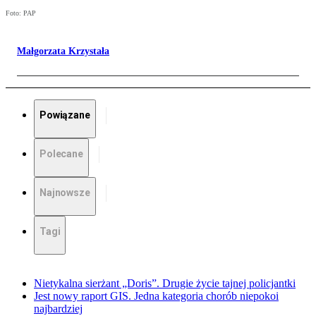
Foto: PAP
Małgorzata Krzystała
Powiązane
Polecane
Najnowsze
Tagi
Nietykalna sierżant „Doris”. Drugie życie tajnej policjantki
Jest nowy raport GIS. Jedna kategoria chorób niepokoi
najbardziej