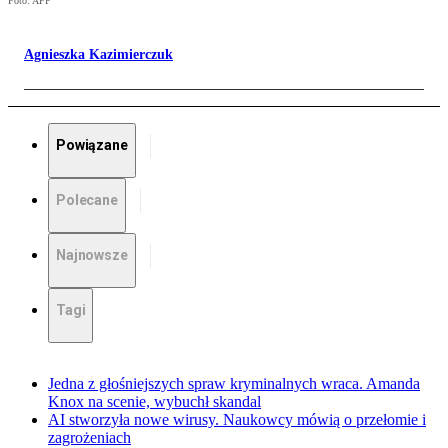
Foto: AFP
Agnieszka Kazimierczuk
Powiązane
Polecane
Najnowsze
Tagi
Jedna z głośniejszych spraw kryminalnych wraca. Amanda
Knox na scenie, wybuchł skandal
AI stworzyła nowe wirusy. Naukowcy mówią o przełomie i
zagrożeniach