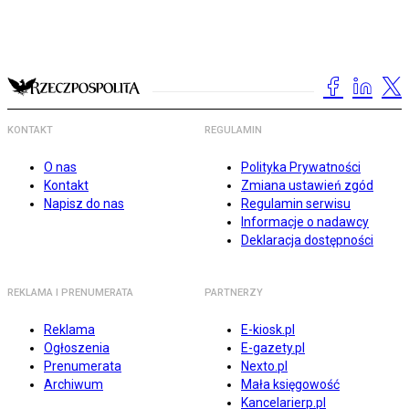
KONTAKT
REGULAMIN
O nas
Polityka Prywatności
Kontakt
Zmiana ustawień zgód
Napisz do nas
Regulamin serwisu
Informacje o nadawcy
Deklaracja dostępności
REKLAMA I PRENUMERATA
PARTNERZY
Reklama
E-kiosk.pl
Ogłoszenia
E-gazety.pl
Prenumerata
Nexto.pl
Archiwum
Mała księgowość
Kancelarierp.pl