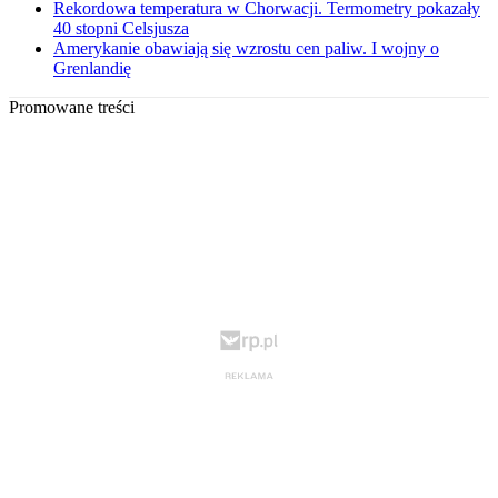
Rekordowa temperatura w Chorwacji. Termometry pokazały
40 stopni Celsjusza
Amerykanie obawiają się wzrostu cen paliw. I wojny o
Grenlandię
Promowane treści