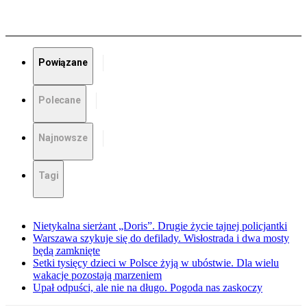
Powiązane
Polecane
Najnowsze
Tagi
Nietykalna sierżant „Doris”. Drugie życie tajnej policjantki
Warszawa szykuje się do defilady. Wisłostrada i dwa mosty
będą zamknięte
Setki tysięcy dzieci w Polsce żyją w ubóstwie. Dla wielu
wakacje pozostają marzeniem
Upał odpuści, ale nie na długo. Pogoda nas zaskoczy