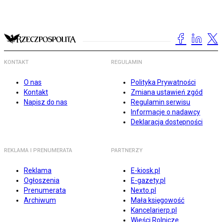
KONTAKT
REGULAMIN
O nas
Polityka Prywatności
Kontakt
Zmiana ustawień zgód
Napisz do nas
Regulamin serwisu
Informacje o nadawcy
Deklaracja dostępności
REKLAMA I PRENUMERATA
PARTNERZY
Reklama
E-kiosk.pl
Ogłoszenia
E-gazety.pl
Prenumerata
Nexto.pl
Archiwum
Mała księgowość
Kancelarierp.pl
Wieści Rolnicze