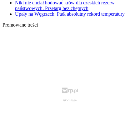
Nikt nie chciał hodować krów dla czeskich rezerw
państwowych. Przetarg bez chętnych
Upały na Węgrzech. Padł absolutny rekord temperatury
Promowane treści