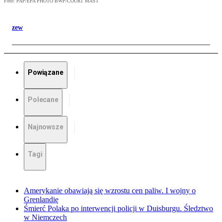
Foto: PAP/EPA PHOTO BWP/COURT MAST
zew
Powiązane
Polecane
Najnowsze
Tagi
Amerykanie obawiają się wzrostu cen paliw. I wojny o
Grenlandię
Śmierć Polaka po interwencji policji w Duisburgu. Śledztwo
w Niemczech