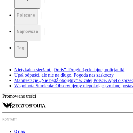
Polecane
Najnowsze
Tagi
Nietykalna sierżant „Doris”. Drugie życie tajnej policjantki
Upał odpuści, ale nie na długo. Pogoda nas zaskoczy
Manifestacje „Nie bądź obojętny” w całej Polsce. Apel o sprz
Wspólnota Sumienia: Obserwujemy niepokojącą zmianę posta
Promowane treści
KONTAKT
O nas