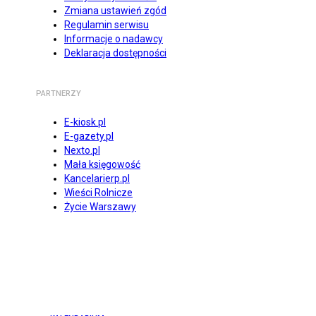
Zmiana ustawień zgód
Regulamin serwisu
Informacje o nadawcy
Deklaracja dostępności
PARTNERZY
E-kiosk.pl
E-gazety.pl
Nexto.pl
Mała księgowość
Kancelarierp.pl
Wieści Rolnicze
Życie Warszawy