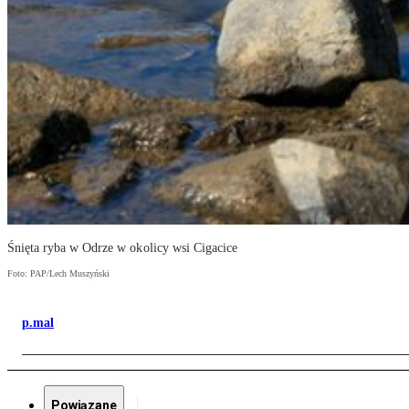
Śnięta ryba w Odrze w okolicy wsi Cigacice
Foto: PAP/Lech Muszyński
p.mal
Powiązane