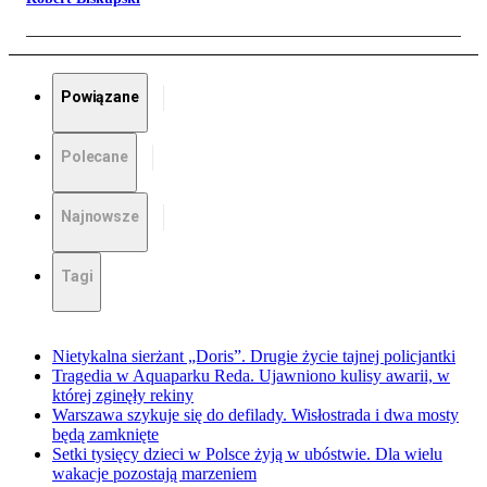
Powiązane
Polecane
Najnowsze
Tagi
Nietykalna sierżant „Doris”. Drugie życie tajnej policjantki
Tragedia w Aquaparku Reda. Ujawniono kulisy awarii, w
której zginęły rekiny
Warszawa szykuje się do defilady. Wisłostrada i dwa mosty
będą zamknięte
Setki tysięcy dzieci w Polsce żyją w ubóstwie. Dla wielu
wakacje pozostają marzeniem