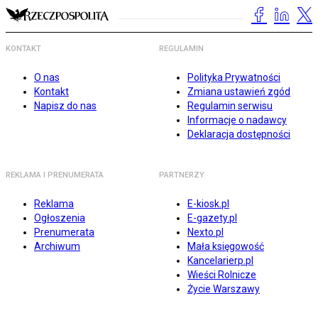
KONTAKT
REGULAMIN
O nas
Polityka Prywatności
Kontakt
Zmiana ustawień zgód
Napisz do nas
Regulamin serwisu
Informacje o nadawcy
Deklaracja dostępności
REKLAMA I PRENUMERATA
PARTNERZY
Reklama
E-kiosk.pl
Ogłoszenia
E-gazety.pl
Prenumerata
Nexto.pl
Archiwum
Mała księgowość
Kancelarierp.pl
Wieści Rolnicze
Życie Warszawy