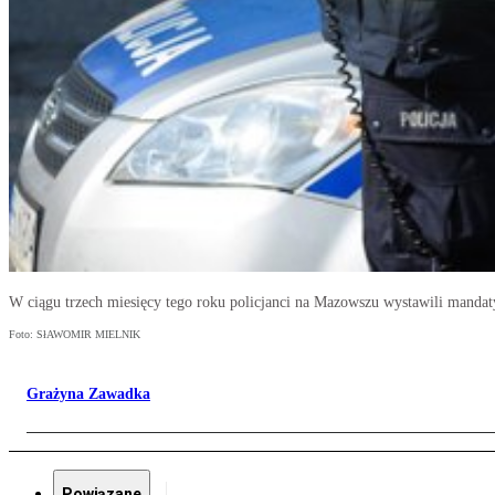
W ciągu trzech miesięcy tego roku policjanci na Mazowszu wystawili mandat
Foto: SłAWOMIR MIELNIK
Grażyna Zawadka
Powiązane