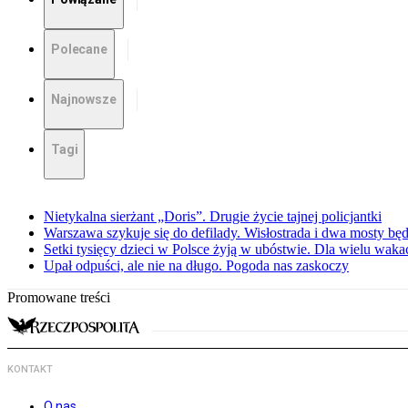
Polecane
Najnowsze
Tagi
Nietykalna sierżant „Doris”. Drugie życie tajnej policjantki
Warszawa szykuje się do defilady. Wisłostrada i dwa mosty bę
Setki tysięcy dzieci w Polsce żyją w ubóstwie. Dla wielu wak
Upał odpuści, ale nie na długo. Pogoda nas zaskoczy
Promowane treści
KONTAKT
O nas