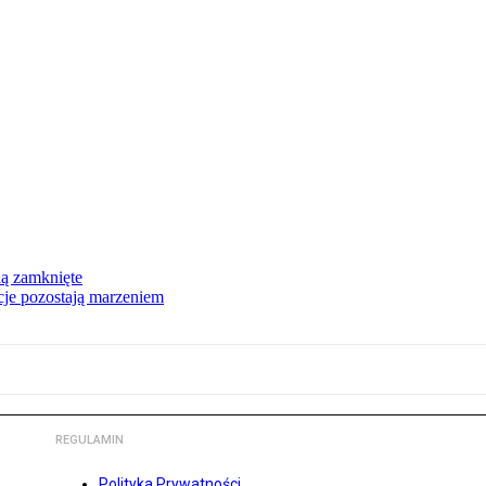
dą zamknięte
acje pozostają marzeniem
REGULAMIN
Polityka Prywatności