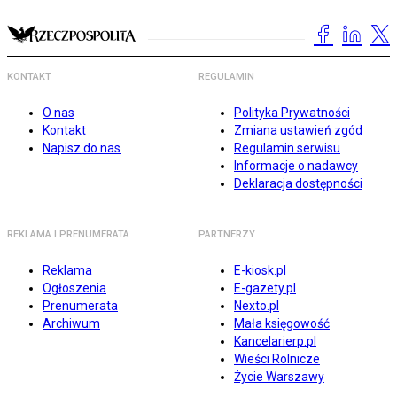
KONTAKT
REGULAMIN
O nas
Polityka Prywatności
Kontakt
Zmiana ustawień zgód
Napisz do nas
Regulamin serwisu
Informacje o nadawcy
Deklaracja dostępności
REKLAMA I PRENUMERATA
PARTNERZY
Reklama
E-kiosk.pl
Ogłoszenia
E-gazety.pl
Prenumerata
Nexto.pl
Archiwum
Mała księgowość
Kancelarierp.pl
Wieści Rolnicze
Życie Warszawy