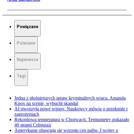
Powiązane
Polecane
Najnowsze
Tagi
Jedna z głośniejszych spraw kryminalnych wraca. Amanda
Knox na scenie, wybuchł skandal
AI stworzyła nowe wirusy. Naukowcy mówią o przełomie i
zagrożeniach
Rekordowa temperatura w Chorwacji. Termometry pokazało
40 stopni Celsjusza
Amerykanie obawiają się wzrostu cen paliw. I wojny o