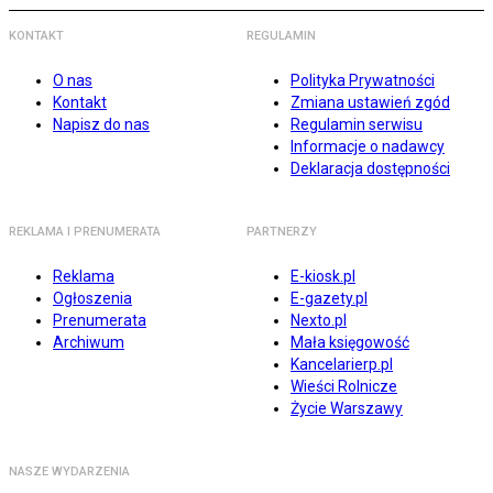
KONTAKT
REGULAMIN
O nas
Polityka Prywatności
Kontakt
Zmiana ustawień zgód
Napisz do nas
Regulamin serwisu
Informacje o nadawcy
Deklaracja dostępności
REKLAMA I PRENUMERATA
PARTNERZY
Reklama
E-kiosk.pl
Ogłoszenia
E-gazety.pl
Prenumerata
Nexto.pl
Archiwum
Mała księgowość
Kancelarierp.pl
Wieści Rolnicze
Życie Warszawy
NASZE WYDARZENIA