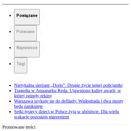
Powiązane
Polecane
Najnowsze
Tagi
Nietykalna sierżant „Doris”. Drugie życie tajnej policjantki
Tragedia w Aquaparku Reda. Ujawniono kulisy awarii, w
której zginęły rekiny
Warszawa szykuje się do defilady. Wisłostrada i dwa mosty
będą zamknięte
Setki tysięcy dzieci w Polsce żyją w ubóstwie. Dla wielu
wakacje pozostają marzeniem
Promowane treści