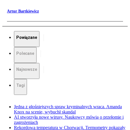
Artur Bartkiewicz
Powiązane
Polecane
Najnowsze
Tagi
Jedna z głośniejszych spraw kryminalnych wraca. Amanda
Knox na scenie, wybuchł skandal
AI stworzyła nowe wirusy. Naukowcy mówią o przełomie i
zagrożeniach
Rekordowa temperatura w Chorwacji. Termometry pokazały