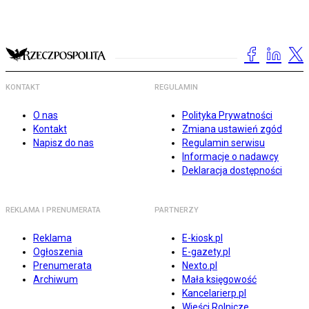
KONTAKT
REGULAMIN
O nas
Polityka Prywatności
Kontakt
Zmiana ustawień zgód
Napisz do nas
Regulamin serwisu
Informacje o nadawcy
Deklaracja dostępności
REKLAMA I PRENUMERATA
PARTNERZY
Reklama
E-kiosk.pl
Ogłoszenia
E-gazety.pl
Prenumerata
Nexto.pl
Archiwum
Mała księgowość
Kancelarierp.pl
Wieści Rolnicze