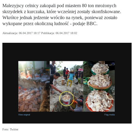
Malezyjscy celnicy zakopali pod miastem 80 ton mrożonych
skrzydełek z kurczaka, które wcześniej zostały skonfiskowane.
Wkrótce jednak jedzenie wróciło na rynek, ponieważ zostało
wykopane przez okoliczną ludność - podaje BBC.
Aktualizacja:
06.04.2017 18:17
Publikacja:
06.04.2017 18:02
Foto: Twitter