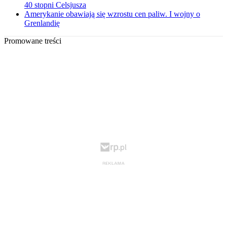
40 stopni Celsjusza
Amerykanie obawiają się wzrostu cen paliw. I wojny o
Grenlandię
Promowane treści