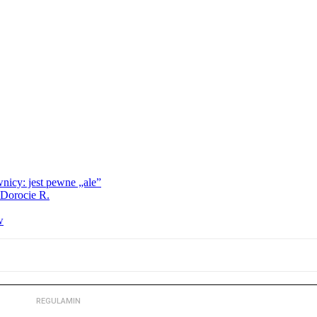
nicy: jest pewne „ale”
 Dorocie R.
w
REGULAMIN