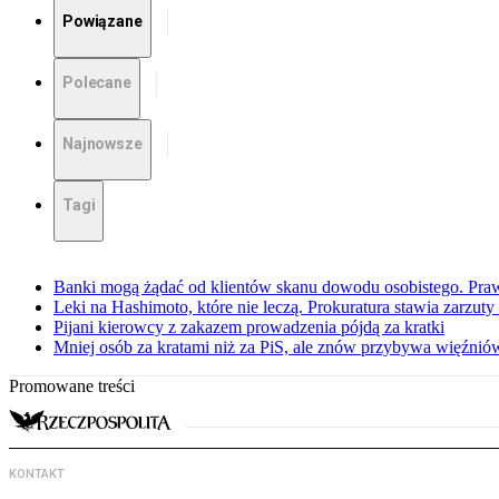
Powiązane
Polecane
Najnowsze
Tagi
Banki mogą żądać od klientów skanu dowodu osobistego. Praw
Leki na Hashimoto, które nie leczą. Prokuratura stawia zarzuty
Pijani kierowcy z zakazem prowadzenia pójdą za kratki
Mniej osób za kratami niż za PiS, ale znów przybywa więźnió
Promowane treści
KONTAKT