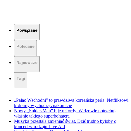
Powiązane
Polecane
Najnowsze
Tagi
„Pałac Wschodni” to prawdziwa koreańska perła. Netfliksowi
k-dramy wychodzą znakomicie
Nowy „Spider-Man” bije rekordy. Widzowie potrzebują
właśnie takiego superbohatera
Muzyka przestała zmieniać świat. Dziś trudno byłoby o
koncert w rodzaju Live Aid