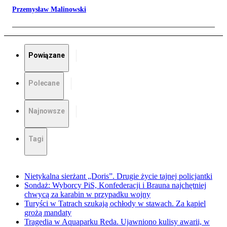
Przemysław Malinowski
Powiązane
Polecane
Najnowsze
Tagi
Nietykalna sierżant „Doris”. Drugie życie tajnej policjantki
Sondaż: Wyborcy PiS, Konfederacji i Brauna najchętniej
chwycą za karabin w przypadku wojny
Turyści w Tatrach szukają ochłody w stawach. Za kąpiel
grożą mandaty
Tragedia w Aquaparku Reda. Ujawniono kulisy awarii, w