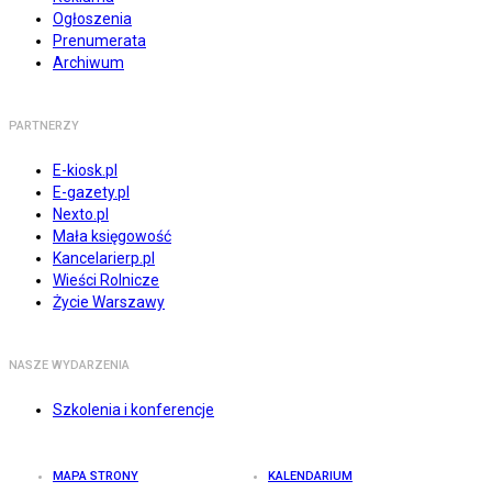
Ogłoszenia
Prenumerata
Archiwum
PARTNERZY
E-kiosk.pl
E-gazety.pl
Nexto.pl
Mała księgowość
Kancelarierp.pl
Wieści Rolnicze
Życie Warszawy
NASZE WYDARZENIA
Szkolenia i konferencje
MAPA STRONY
KALENDARIUM