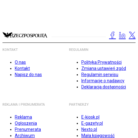
KONTAKT
REGULAMIN
O nas
Polityka Prywatności
Kontakt
Zmiana ustawień zgód
Napisz do nas
Regulamin serwisu
Informacje o nadawcy
Deklaracja dostępności
REKLAMA I PRENUMERATA
PARTNERZY
Reklama
E-kiosk.pl
Ogłoszenia
E-gazety.pl
Prenumerata
Nexto.pl
Archiwum
Mała księgowość