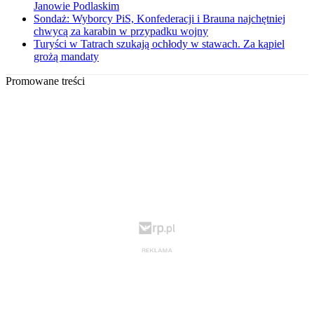
Janowie Podlaskim
Sondaż: Wyborcy PiS, Konfederacji i Brauna najchętniej
chwycą za karabin w przypadku wojny
Turyści w Tatrach szukają ochłody w stawach. Za kąpiel
grożą mandaty
Promowane treści