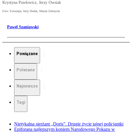
Krystyna Pawłowicz, Jerzy Owsiak
Foto: Fotorzepa, Jerzy Dudek, Marian Zubrzycki
Paweł Szaniawski
Powiązane
Polecane
Najnowsze
Tagi
Nietykalna sierżant „Doris”. Drugie życie tajnej policjantki
Epiforana najlepszym koniem Narodowego Pokazu w