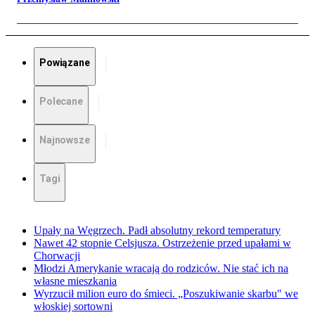
Powiązane
Polecane
Najnowsze
Tagi
Upały na Węgrzech. Padł absolutny rekord temperatury
Nawet 42 stopnie Celsjusza. Ostrzeżenie przed upałami w
Chorwacji
Młodzi Amerykanie wracają do rodziców. Nie stać ich na
własne mieszkania
Wyrzucił milion euro do śmieci. „Poszukiwanie skarbu" we
włoskiej sortowni