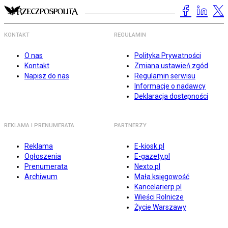
KONTAKT
REGULAMIN
O nas
Polityka Prywatności
Kontakt
Zmiana ustawień zgód
Napisz do nas
Regulamin serwisu
Informacje o nadawcy
Deklaracja dostępności
REKLAMA I PRENUMERATA
PARTNERZY
Reklama
E-kiosk.pl
Ogłoszenia
E-gazety.pl
Prenumerata
Nexto.pl
Archiwum
Mała księgowość
Kancelarierp.pl
Wieści Rolnicze
Życie Warszawy