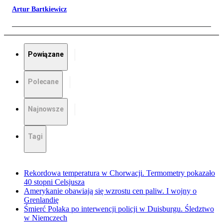
Artur Bartkiewicz
Powiązane
Polecane
Najnowsze
Tagi
Rekordowa temperatura w Chorwacji. Termometry pokazało
40 stopni Celsjusza
Amerykanie obawiają się wzrostu cen paliw. I wojny o
Grenlandię
Śmierć Polaka po interwencji policji w Duisburgu. Śledztwo
w Niemczech