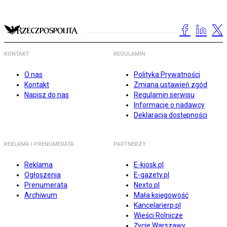
KONTAKT
REGULAMIN
O nas
Polityka Prywatności
Kontakt
Zmiana ustawień zgód
Napisz do nas
Regulamin serwisu
Informacje o nadawcy
Deklaracja dostępności
REKLAMA I PRENUMERATA
PARTNERZY
Reklama
E-kiosk.pl
Ogłoszenia
E-gazety.pl
Prenumerata
Nexto.pl
Archiwum
Mała księgowość
Kancelarierp.pl
Wieści Rolnicze
Życie Warszawy