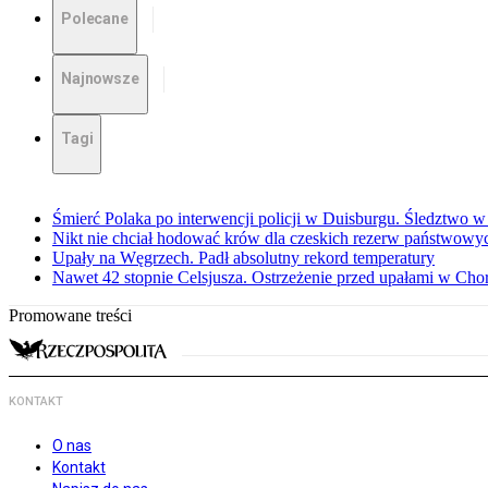
Polecane
Najnowsze
Tagi
Śmierć Polaka po interwencji policji w Duisburgu. Śledztwo 
Nikt nie chciał hodować krów dla czeskich rezerw państwowyc
Upały na Węgrzech. Padł absolutny rekord temperatury
Nawet 42 stopnie Celsjusza. Ostrzeżenie przed upałami w Cho
Promowane treści
KONTAKT
O nas
Kontakt