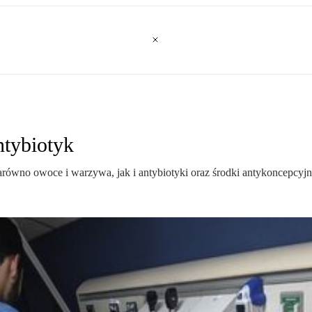
ntybiotyk
arówno owoce i warzywa, jak i antybiotyki oraz środki antykoncepcyjn