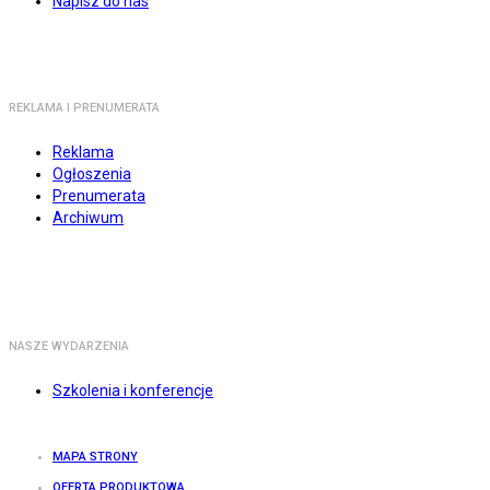
Napisz do nas
REKLAMA I PRENUMERATA
Reklama
Ogłoszenia
Prenumerata
Archiwum
NASZE WYDARZENIA
Szkolenia i konferencje
MAPA STRONY
OFERTA PRODUKTOWA