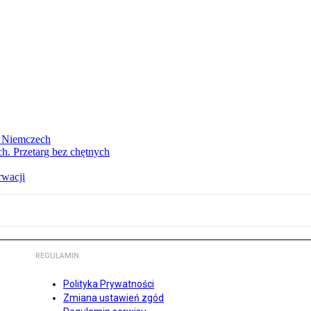
w Niemczech
h. Przetarg bez chętnych
rwacji
REGULAMIN
Polityka Prywatności
Zmiana ustawień zgód