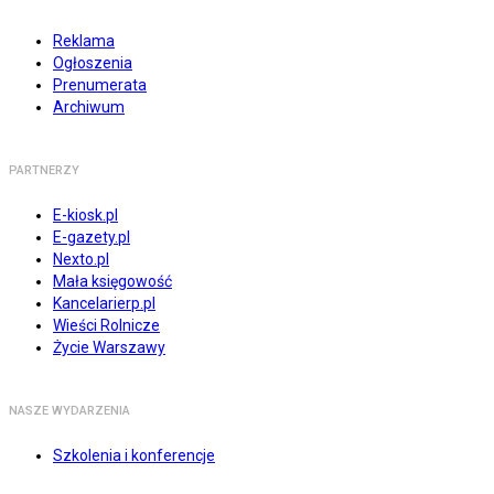
Reklama
Ogłoszenia
Prenumerata
Archiwum
PARTNERZY
E-kiosk.pl
E-gazety.pl
Nexto.pl
Mała księgowość
Kancelarierp.pl
Wieści Rolnicze
Życie Warszawy
NASZE WYDARZENIA
Szkolenia i konferencje