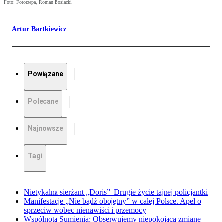
Foto: Fotorzepa, Roman Bosiacki
Artur Bartkiewicz
Powiązane
Polecane
Najnowsze
Tagi
Nietykalna sierżant „Doris”. Drugie życie tajnej policjantki
Manifestacje „Nie bądź obojętny” w całej Polsce. Apel o
sprzeciw wobec nienawiści i przemocy
Wspólnota Sumienia: Obserwujemy niepokojącą zmianę