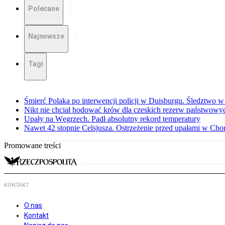
Polecane
Najnowsze
Tagi
Śmierć Polaka po interwencji policji w Duisburgu. Śledztwo 
Nikt nie chciał hodować krów dla czeskich rezerw państwowyc
Upały na Węgrzech. Padł absolutny rekord temperatury
Nawet 42 stopnie Celsjusza. Ostrzeżenie przed upałami w Cho
Promowane treści
KONTAKT
O nas
Kontakt