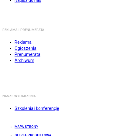
Napisz do nas
REKLAMA I PRENUMERATA
Reklama
Ogłoszenia
Prenumerata
Archiwum
NASZE WYDARZENIA
Szkolenia i konferencje
MAPA STRONY
OFERTA PRODUKTOWA