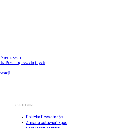
w Niemczech
h. Przetarg bez chętnych
rwacji
REGULAMIN
Polityka Prywatności
Zmiana ustawień zgód