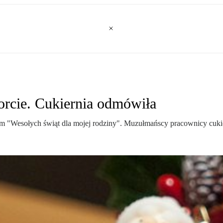
orcie. Cukiernia odmówiła
łem "Wesołych świąt dla mojej rodziny". Muzułmańscy pracownicy cuki