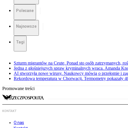
Polecane
Najnowsze
Tagi
Szturm migrantów na Ceutę. Ponad sto osób zatrzymanych, rośn
Jedna z głośniejszych spraw kryminalnych wraca. Amanda Kno
AI stworzyła nowe wirusy. Naukowcy mówią o przełomie i za
Rekordowa temperatura w Chorwacji. Termometry pokazały 40 
Promowane treści
KONTAKT
O nas