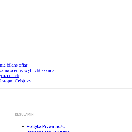
ie bilans ofiar
x na scenie, wybuchł skandal
grożeniach
stopni Celsjusza
REGULAMIN
Polityka Prywatności