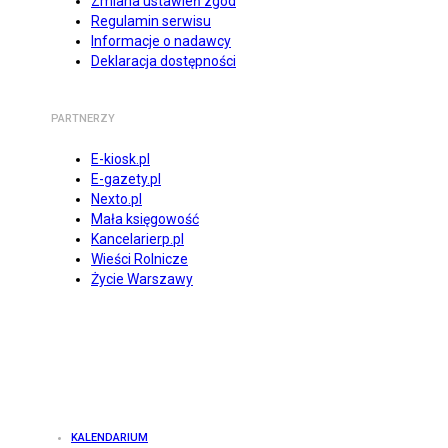
Zmiana ustawień zgód
Regulamin serwisu
Informacje o nadawcy
Deklaracja dostępności
PARTNERZY
E-kiosk.pl
E-gazety.pl
Nexto.pl
Mała księgowość
Kancelarierp.pl
Wieści Rolnicze
Życie Warszawy
KALENDARIUM