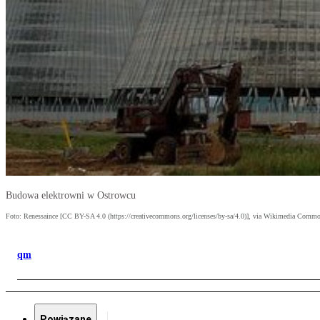
Budowa elektrowni w Ostrowcu
Foto: Renessaince [CC BY-SA 4.0 (https://creativecommons.org/licenses/by-sa/4.0)], via Wikimedia Comm
qm
Powiązane