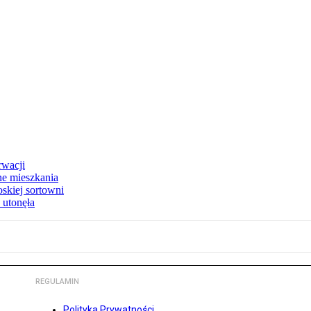
rwacji
ne mieszkania
skiej sortowni
 utonęła
REGULAMIN
Polityka Prywatności