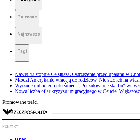
Polecane
Najnowsze
Tagi
Nawet 42 stopnie Celsjusza. Ostrzeżenie przed upałami w Cho
Młodzi Amerykanie wracają do rodziców. Nie stać ich na włas
Wyrzucił milion euro do śmieci. „Poszukiwanie skarbu" we wło
Nowa liczba ofiar kryzysu imigracyjnego w Ceucie. Większość
Promowane treści
KONTAKT
O nas