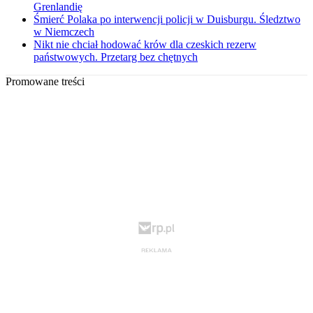
Grenlandię
Śmierć Polaka po interwencji policji w Duisburgu. Śledztwo
w Niemczech
Nikt nie chciał hodować krów dla czeskich rezerw
państwowych. Przetarg bez chętnych
Promowane treści