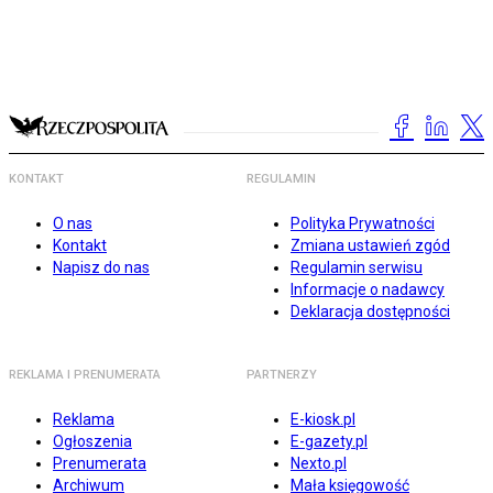
KONTAKT
REGULAMIN
O nas
Polityka Prywatności
Kontakt
Zmiana ustawień zgód
Napisz do nas
Regulamin serwisu
Informacje o nadawcy
Deklaracja dostępności
REKLAMA I PRENUMERATA
PARTNERZY
Reklama
E-kiosk.pl
Ogłoszenia
E-gazety.pl
Prenumerata
Nexto.pl
Archiwum
Mała księgowość