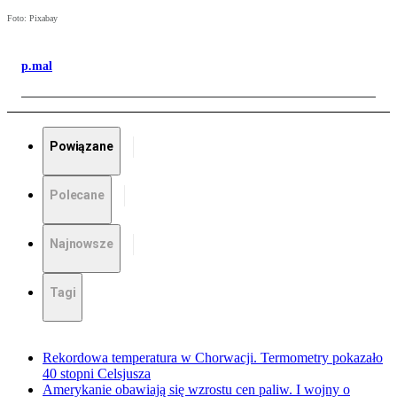
Foto: Pixabay
p.mal
Powiązane
Polecane
Najnowsze
Tagi
Rekordowa temperatura w Chorwacji. Termometry pokazało
40 stopni Celsjusza
Amerykanie obawiają się wzrostu cen paliw. I wojny o