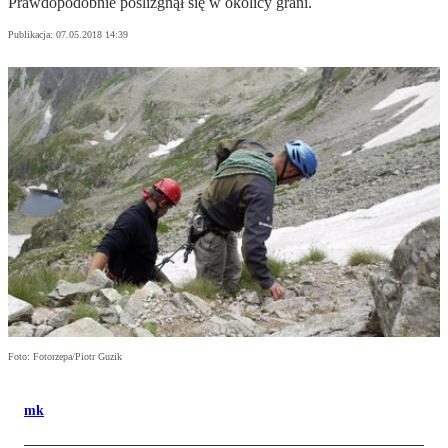
Prawdopodobnie poślizgnął się w okolicy grani.
Publikacja:
07.05.2018 14:39
Foto: Fotorzepa/Piotr Guzik
mk