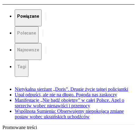
Powiązane
Polecane
Najnowsze
Tagi
Nietykalna sierżant „Doris”. Drugie życie tajnej policjantki
Upał odpuści, ale nie na długo. Pogoda nas zaskoczy
Manifestacje „Nie bądź obojętny” w całej Polsce. Apel o
sprzeciw wobec nienawiści i przemocy
Wspólnota Sumienia: Obserwujemy niepokojącą zmianę
postaw wobec ukraińskich uchodźców
Promowane treści