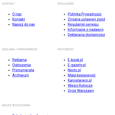
KONTAKT
REGULAMIN
O nas
Polityka Prywatności
Kontakt
Zmiana ustawień zgód
Napisz do nas
Regulamin serwisu
Informacje o nadawcy
Deklaracja dostępności
REKLAMA I PRENUMERATA
PARTNERZY
Reklama
E-kiosk.pl
Ogłoszenia
E-gazety.pl
Prenumerata
Nexto.pl
Archiwum
Mała księgowość
Kancelarierp.pl
Wieści Rolnicze
Życie Warszawy
NASZE WYDARZENIA