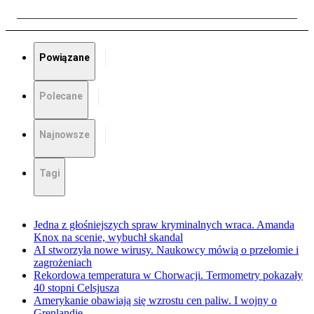
Powiązane
Polecane
Najnowsze
Tagi
Jedna z głośniejszych spraw kryminalnych wraca. Amanda
Knox na scenie, wybuchł skandal
AI stworzyła nowe wirusy. Naukowcy mówią o przełomie i
zagrożeniach
Rekordowa temperatura w Chorwacji. Termometry pokazały
40 stopni Celsjusza
Amerykanie obawiają się wzrostu cen paliw. I wojny o
Grenlandię