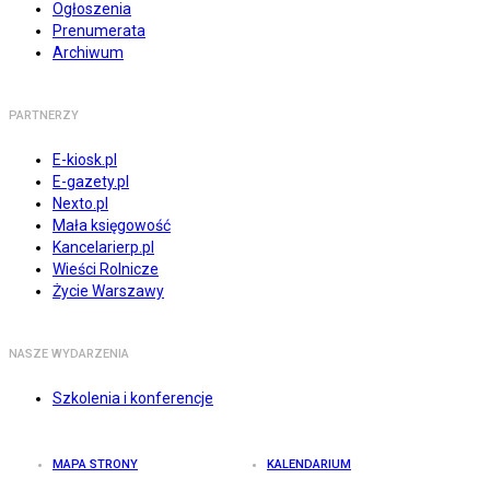
Ogłoszenia
Prenumerata
Archiwum
PARTNERZY
E-kiosk.pl
E-gazety.pl
Nexto.pl
Mała księgowość
Kancelarierp.pl
Wieści Rolnicze
Życie Warszawy
NASZE WYDARZENIA
Szkolenia i konferencje
MAPA STRONY
KALENDARIUM