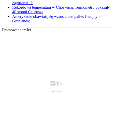
zagrożeniach
Rekordowa temperatura w Chorwacji. Termometry pokazały
40 stopni Celsjusza
Amerykanie obawiają się wzrostu cen paliw. I wojny o
Grenlandię
Promowane treści