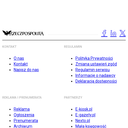
KONTAKT
REGULAMIN
O nas
Polityka Prywatności
Kontakt
Zmiana ustawień zgód
Napisz do nas
Regulamin serwisu
Informacje o nadawcy
Deklaracja dostępności
REKLAMA I PRENUMERATA
PARTNERZY
Reklama
E-kiosk.pl
Ogłoszenia
E-gazety.pl
Prenumerata
Nexto.pl
Archiwum
Mała księgowość