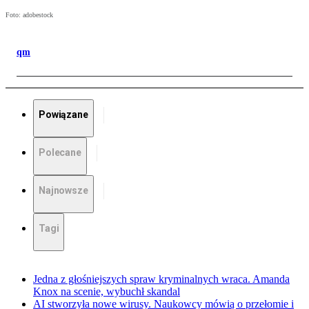
Foto: adobestock
qm
Powiązane
Polecane
Najnowsze
Tagi
Jedna z głośniejszych spraw kryminalnych wraca. Amanda
Knox na scenie, wybuchł skandal
AI stworzyła nowe wirusy. Naukowcy mówią o przełomie i