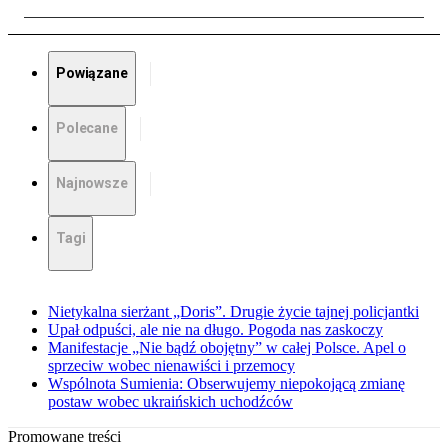
Powiązane
Polecane
Najnowsze
Tagi
Nietykalna sierżant „Doris”. Drugie życie tajnej policjantki
Upał odpuści, ale nie na długo. Pogoda nas zaskoczy
Manifestacje „Nie bądź obojętny” w całej Polsce. Apel o
sprzeciw wobec nienawiści i przemocy
Wspólnota Sumienia: Obserwujemy niepokojącą zmianę
postaw wobec ukraińskich uchodźców
Promowane treści