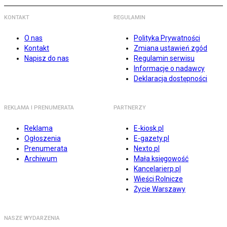
KONTAKT
REGULAMIN
O nas
Polityka Prywatności
Kontakt
Zmiana ustawień zgód
Napisz do nas
Regulamin serwisu
Informacje o nadawcy
Deklaracja dostępności
REKLAMA I PRENUMERATA
PARTNERZY
Reklama
E-kiosk.pl
Ogłoszenia
E-gazety.pl
Prenumerata
Nexto.pl
Archiwum
Mała księgowość
Kancelarierp.pl
Wieści Rolnicze
Życie Warszawy
NASZE WYDARZENIA