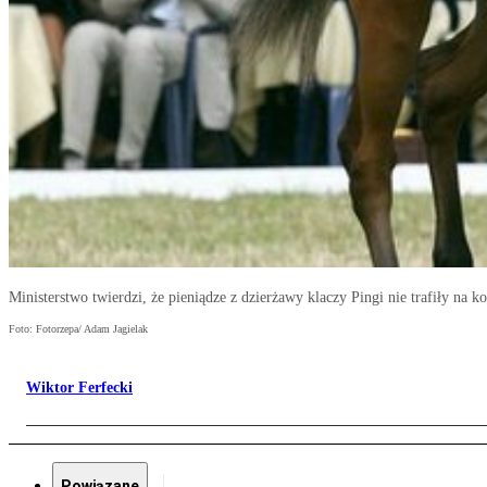
Ministerstwo twierdzi, że pieniądze z dzierżawy klaczy Pingi nie trafiły na k
Foto: Fotorzepa/ Adam Jagielak
Wiktor Ferfecki
Powiązane