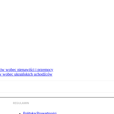
eciw wobec nienawiści i przemocy
w wobec ukraińskich uchodźców
REGULAMIN
Polityka Prywatności