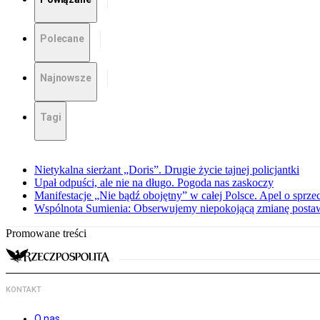
Polecane
Najnowsze
Tagi
Nietykalna sierżant „Doris”. Drugie życie tajnej policjantki
Upał odpuści, ale nie na długo. Pogoda nas zaskoczy
Manifestacje „Nie bądź obojętny” w całej Polsce. Apel o sprz
Wspólnota Sumienia: Obserwujemy niepokojącą zmianę posta
Promowane treści
KONTAKT
O nas